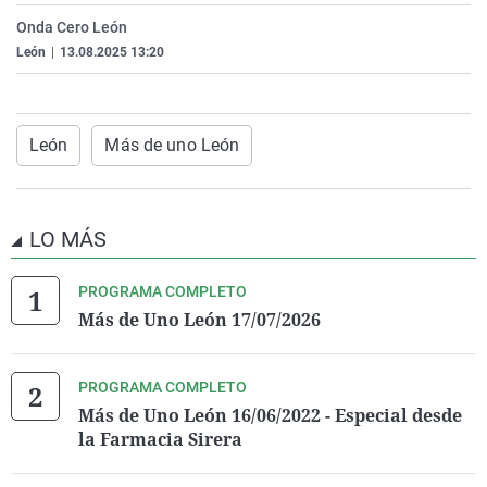
La rosa de los vientos
Caso
Extremadura
Virales
Onda Cero León
León
|
13.08.2025 13:20
Gente viajera
Retornados
Galicia
Televisión
Como el perro y el gat
Equipo de investigaci
La Rioja
Elecciones
Operación Viuda Negr
Navarra
León
Más de uno León
País Vasco
LO MÁS
PROGRAMA COMPLETO
Más de Uno León 17/07/2026
PROGRAMA COMPLETO
Más de Uno León 16/06/2022 - Especial desde
la Farmacia Sirera