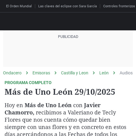
El Orden Mundial
Las claves del eclipse con Sara García
Controles fronterizos
Directo
Programas
Podcast
Más de uno
Los Perseguidos
Andalucía
Fútbol
Sociedad
Ondacero
Emisoras
Castilla y Leon
León
Audios
España
Por fin
Malas decisiones
Aragón
Baloncesto
Mundo
PROGRAMA COMPLETO
Economía
Julia en la onda
Expedientes del más a
Baleares
Tenis
Salud
Más de Uno León 29/10/2025
Deportes
La brújula
El viaje del Guernica
Cantabria
Motor
Cultura
Hoy en
Más de Uno León
con
Javier
El tiempo
Radioestadio
Invisibles
Cataluña
Ciencia y Tecnología
Chamorro,
recibimos a Valeriano de Tecly
Más noticias
Flores que nos cuenta cómo quedar bien
Radioestadio noche
Prohibido morirse
Comunidad de Madrid
Gastronomía
siempre con unas flores y en concreto en estos
El colegio invisible
Esto no ha pasado
Comunitat Valenciana
Medio ambiente
días acercándonos a las Fechas de todos los