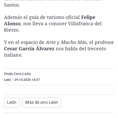
Santos.
La rosa de los vientos
Caso
Extremadura
Virales
Gente viajera
Retornados
Galicia
Televisión
Además el guía de turismo oficial
Felipe
Alonso
, nos lleva a conocer Villafranca del
Como el perro y el gat
Equipo de investigaci
La Rioja
Elecciones
Bierzo.
Operación Viuda Negr
Navarra
País Vasco
Y en el espacio de
Arte y Mucho Más
, el profesor
Cesar García Álvarez
nos habla del trecento
italiano.
Onda Cero León
León
|
29.10.2025 14:37
León
Más de uno León