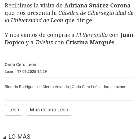
Recibimos la visita de
Adriana Suárez Corona
La rosa de los vientos
Caso
Extremadura
Virales
que nos presenta la
Cátedra de Ciberseguridad de
Gente viajera
Retornados
Galicia
Televisión
la Universidad de León
que dirige.
Como el perro y el gat
Equipo de investigaci
La Rioja
Elecciones
Y nos vamos de compras a
El Serranillo
con
Juan
Operación Viuda Negr
Navarra
Dopico
y a
Teleluz
con
Cristina Marqués
.
País Vasco
Onda Cero León
León
|
17.06.2025 14:29
Ricardo Rodríguez de Ciento Volando | Onda Cero León - Jorge Lozano
León
Más de uno León
LO MÁS