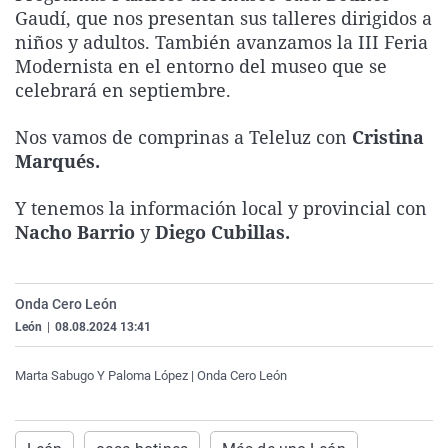
Gaudí, que nos presentan sus talleres dirigidos a
La rosa de los vientos
Caso
Extremadura
Virales
niños y adultos. También avanzamos la III Feria
Gente viajera
Retornados
Galicia
Televisión
Modernista en el entorno del museo que se
Como el perro y el gat
Equipo de investigaci
La Rioja
Elecciones
celebrará en septiembre.
Operación Viuda Negr
Navarra
Nos vamos de comprinas a Teleluz con
Cristina
País Vasco
Marqués.
Y tenemos la información local y provincial con
Nacho Barrio
y
Diego Cubillas.
Onda Cero León
León
|
08.08.2024 13:41
Marta Sabugo Y Paloma López | Onda Cero León