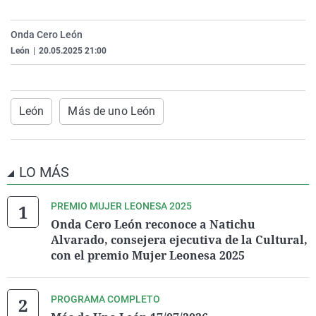
La rosa de los vientos
Caso
Extremadura
Virales
Onda Cero León
Gente viajera
Retornados
Galicia
Televisión
León
|
20.05.2025 21:00
Como el perro y el gat
Equipo de investigaci
La Rioja
Elecciones
Operación Viuda Negr
Navarra
País Vasco
León
Más de uno León
LO MÁS
PREMIO MUJER LEONESA 2025
Onda Cero León reconoce a Natichu
Alvarado, consejera ejecutiva de la Cultural,
con el premio Mujer Leonesa 2025
PROGRAMA COMPLETO