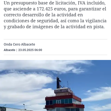
Un presupuesto base de licitación, IVA incluido,
La rosa de los vientos
Caso
Extremadura
Virales
que asciende a 172.425 euros, para garantizar el
Gente viajera
Retornados
Galicia
Televisión
correcto desarrollo de la actividad en
condiciones de seguridad, así como la vigilancia
Como el perro y el gat
Equipo de investigaci
La Rioja
Elecciones
y grabado de imágenes de la actividad en pista.
Operación Viuda Negr
Navarra
País Vasco
Onda Cero Albacete
Albacete
|
23.05.2025 06:00