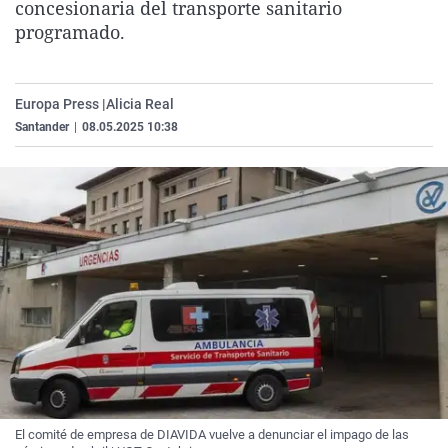
concesionaria del transporte sanitario
La rosa de los vientos
Caso
Extremadura
Virales
programado.
Gente viajera
Retornados
Galicia
Televisión
Como el perro y el gat
Equipo de investigaci
La Rioja
Elecciones
Europa Press |
Alicia Real
Operación Viuda Negr
Navarra
Santander
|
08.05.2025 10:38
País Vasco
El comité de empresa de DIAVIDA vuelve a denunciar el impago de las