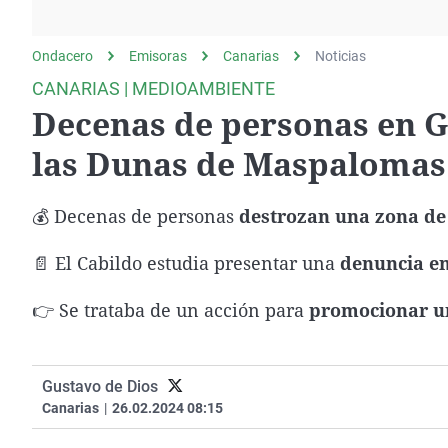
La rosa de los vientos
Caso
Extremadura
Gente viajera
Retornados
Galicia
Ondacero
Emisoras
Canarias
Noticias
Como el perro y el
Equipo de investigación
La Rioja
CANARIAS | MEDIOAMBIENTE
gato
Decenas de personas en G
Operación Viuda
Navarra
Negra
País Vasco
las Dunas de Maspalomas 
💰 Decenas de personas
destrozan una zona d
📄 El Cabildo estudia presentar una
denuncia en 
👉 Se trataba de un acción para
promocionar un
Gustavo de Dios
Canarias
|
26.02.2024 08:15