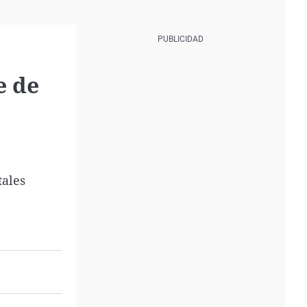
e de
tales