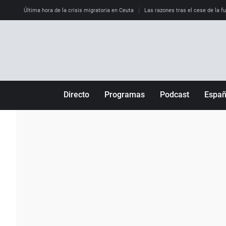
Última hora de la crisis migratoria en Ceuta
Las razones tras el cese de la f
Directo
Programas
Podcast
Espa
Más de uno
Los Perseguidos
Andalucía
Por fin
Malas decisiones
Aragón
Julia en la onda
Expedientes del más allá
Baleares
La brújula
El viaje del Guernica
Cantabria
Radioestadio
Invisibles
Cataluña
Radioestadio noche
Prohibido morirse
Comunidad de M
El colegio invisible
Esto no ha pasado
Comunitat Vale