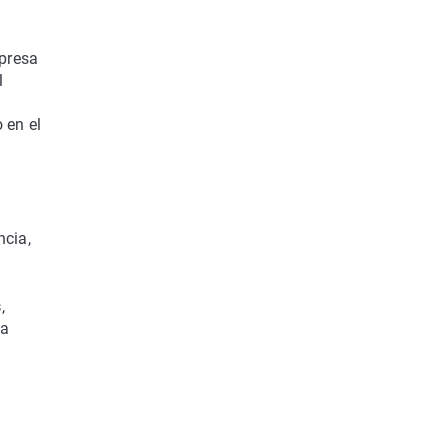
presa
l
 en el
ncia,
s
,
ma