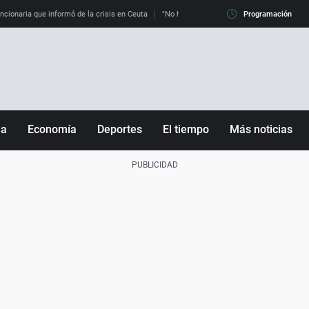
uncionaria que informó de la crisis en Ceuta
"No hay mafias, que no nos engañen": exper
Programación
ña
Economía
Deportes
El tiempo
Más noticias
Fútbol
Sociedad
Baloncesto
Mundo
Tenis
Salud
Motor
Cultura
Ciencia y Tecnología
adrid
Gastronomía
nciana
Medio ambiente