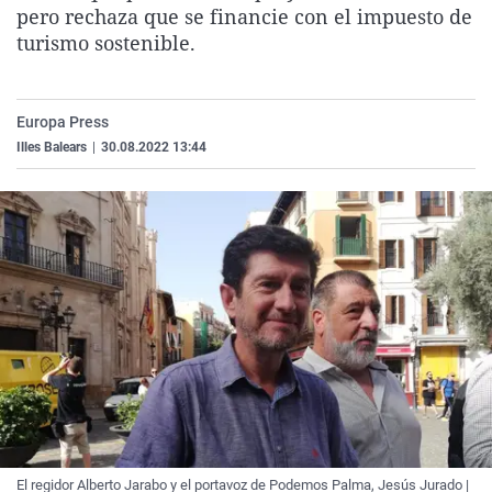
pero rechaza que se financie con el impuesto de
La rosa de los vientos
Caso
Extremadura
Virales
turismo sostenible.
Gente viajera
Retornados
Galicia
Televisión
Como el perro y el gat
Equipo de investigaci
La Rioja
Elecciones
Europa Press
Operación Viuda Negr
Navarra
Illes Balears
|
30.08.2022 13:44
País Vasco
El regidor Alberto Jarabo y el portavoz de Podemos Palma, Jesús Jurado |