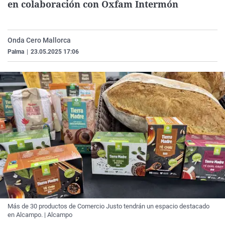
en colaboración con Oxfam Intermón
La rosa de los vientos
Caso
Extremadura
Virales
Gente viajera
Retornados
Galicia
Televisión
Onda Cero Mallorca
Como el perro y el gat
Equipo de investigaci
La Rioja
Elecciones
Palma
|
23.05.2025 17:06
Operación Viuda Negr
Navarra
País Vasco
Más de 30 productos de Comercio Justo tendrán un espacio destacado
en Alcampo. | Alcampo