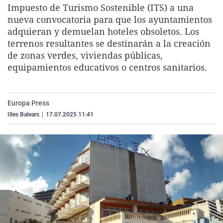
Impuesto de Turismo Sostenible (ITS) a una
La rosa de los vientos
Caso
Extremadura
Virales
nueva convocatoria para que los ayuntamientos
Gente viajera
Retornados
Galicia
Televisión
adquieran y demuelan hoteles obsoletos. Los
terrenos resultantes se destinarán a la creación
Como el perro y el gat
Equipo de investigaci
La Rioja
Elecciones
de zonas verdes, viviendas públicas,
Operación Viuda Negr
Navarra
equipamientos educativos o centros sanitarios.
País Vasco
Europa Press
Illes Balears
|
17.07.2025 11:41