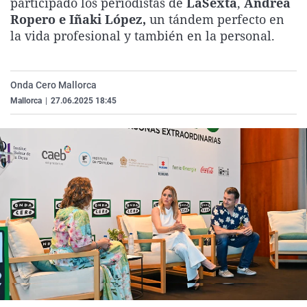
participado los periodistas de
LaSexta
,
Andrea
La rosa de los vientos
Caso
Extremadura
Virales
Ropero e Iñaki López,
un tándem perfecto en
la vida profesional y también en la personal.
Gente viajera
Retornados
Galicia
Televisión
Como el perro y el gat
Equipo de investigaci
La Rioja
Elecciones
Operación Viuda Negr
Navarra
Onda Cero Mallorca
Mallorca
|
27.06.2025 18:45
País Vasco