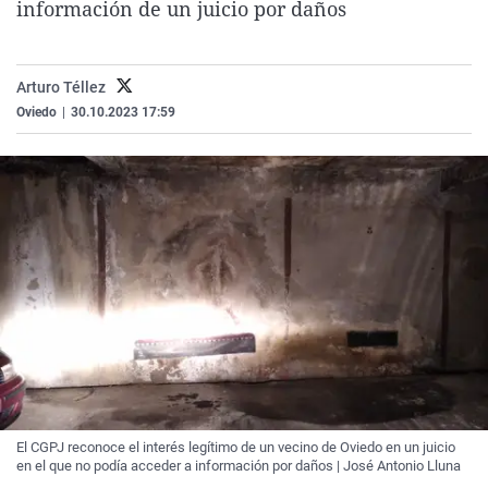
información de un juicio por daños
La rosa de los vientos
Caso
Extremadura
Virales
Gente viajera
Retornados
Galicia
Televisión
Arturo Téllez
Como el perro y el gat
Equipo de investigaci
La Rioja
Elecciones
Oviedo
|
30.10.2023 17:59
Operación Viuda Negr
Navarra
País Vasco
El CGPJ reconoce el interés legítimo de un vecino de Oviedo en un juicio
en el que no podía acceder a información por daños | José Antonio Lluna