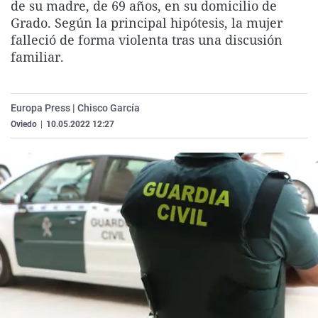
de su madre, de 69 años, en su domicilio de
La rosa de los vientos
Caso
Extremadura
Virales
Grado. Según la principal hipótesis, la mujer
Gente viajera
Retornados
Galicia
Televisión
falleció de forma violenta tras una discusión
familiar.
Como el perro y el gat
Equipo de investigaci
La Rioja
Elecciones
Operación Viuda Negr
Navarra
Europa Press | Chisco García
País Vasco
Oviedo
|
10.05.2022 12:27