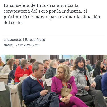
La rosa de los vientos
Caso
Extremadura
Virales
La consejera de Industria anuncia la
convocatoria del Foro por la Industria, el
Gente viajera
Retornados
Galicia
Televisión
próximo 10 de marzo, para evaluar la situación
Como el perro y el gat
Equipo de investigaci
La Rioja
Elecciones
del sector
Operación Viuda Negr
Navarra
País Vasco
ondacero.es | Europa Press
Madrid
|
27.02.2025 17:29