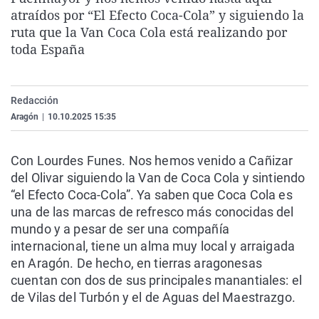
La rosa de los vientos
Caso
Extremadura
Virales
atraídos por “El Efecto Coca-Cola” y siguiendo la
ruta que la Van Coca Cola está realizando por
Gente viajera
Retornados
Galicia
Televisión
toda España
Como el perro y el gat
Equipo de investigaci
La Rioja
Elecciones
Operación Viuda Negr
Navarra
Redacción
País Vasco
Aragón
|
10.10.2025 15:35
Con Lourdes Funes. Nos hemos venido a Cañizar
del Olivar siguiendo la Van de Coca Cola y sintiendo
“el Efecto Coca-Cola”. Ya saben que Coca Cola es
una de las marcas de refresco más conocidas del
mundo y a pesar de ser una compañía
internacional, tiene un alma muy local y arraigada
en Aragón. De hecho, en tierras aragonesas
cuentan con dos de sus principales manantiales: el
de Vilas del Turbón y el de Aguas del Maestrazgo.