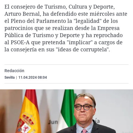
La rosa de los vientos
Caso
Extremadura
Virales
El consejero de Turismo, Cultura y Deporte,
Arturo Bernal, ha defendido este miércoles ante
Gente viajera
Retornados
Galicia
Televisión
el Pleno del Parlamento la "legalidad" de los
Como el perro y el gat
Equipo de investigaci
La Rioja
Elecciones
patrocinios que se realizan desde la Empresa
Pública de Turismo y Deporte y ha reprochado
Operación Viuda Negr
Navarra
al PSOE-A que pretenda "implicar" a cargos de
País Vasco
la consejería en sus "ideas de corruptela".
Redacción
Sevilla
|
11.04.2024 08:04