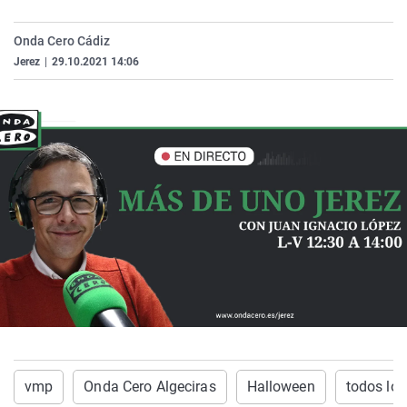
La rosa de los vientos
Caso
Extremadura
Virales
Onda Cero Cádiz
Gente viajera
Retornados
Galicia
Televisión
Jerez
|
29.10.2021 14:06
Como el perro y el gat
Equipo de investigaci
La Rioja
Elecciones
Operación Viuda Negr
Navarra
País Vasco
vmp
Onda Cero Algeciras
Halloween
todos los