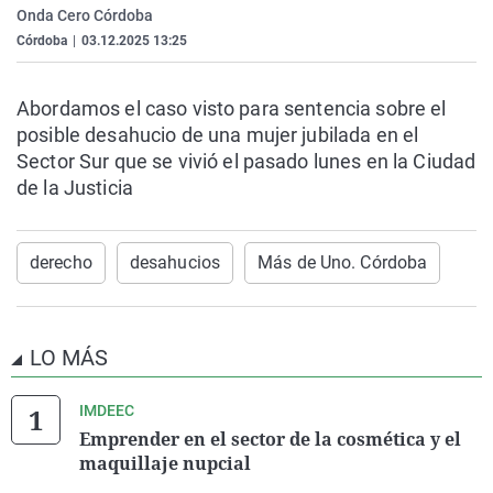
Onda Cero Córdoba
La rosa de los vientos
Caso
Extremadura
Virales
Córdoba
|
03.12.2025 13:25
Gente viajera
Retornados
Galicia
Televisión
Como el perro y el gat
Equipo de investigaci
La Rioja
Elecciones
Abordamos el caso visto para sentencia sobre el
posible desahucio de una mujer jubilada en el
Operación Viuda Negr
Navarra
Sector Sur que se vivió el pasado lunes en la Ciudad
País Vasco
de la Justicia
derecho
desahucios
Más de Uno. Córdoba
LO MÁS
IMDEEC
Emprender en el sector de la cosmética y el
maquillaje nupcial