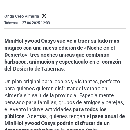
La rosa de los vientos
Caso
Extremadura
Virales
Gente viajera
Retornados
Galicia
Televisión
Onda Cero Almería
Tabernas
|
27.06.2025 12:03
Como el perro y el gat
Equipo de investigaci
La Rioja
Elecciones
Operación Viuda Negr
Navarra
MiniHollywood Oasys vuelve a traer su lado más
País Vasco
mágico con una nueva edición de «Noche en el
Desierto»: tres noches únicas que combinan
barbacoa, animación y espectáculo en el corazón
del Desierto de Tabernas.
Un plan original para locales y visitantes, perfecto
para quienes quieren disfrutar del verano en
Almería sin salir de la provincia. Especialmente
pensado para familias, grupos de amigos y parejas,
el evento incluye actividades
para todos los
públicos
. Además, quienes tengan el
pase anual de
MiniHollywood Oasys podrán disfrutar de un