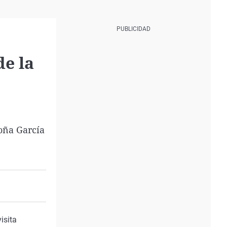
de la
oña García
isita