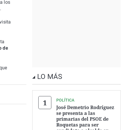
a los
.
visita
lta
o de
 que
LO MÁS
POLÍTICA
José Demetrio Rodríguez
se presenta a las
primarias del PSOE de
Roquetas para ser