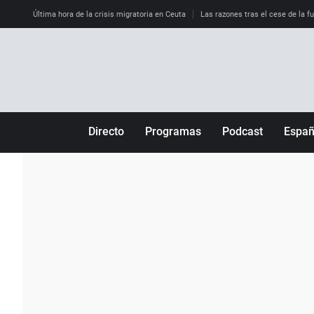
Última hora de la crisis migratoria en Ceuta
Las razones tras el cese de la f
Directo
Programas
Podcast
Espa
Más de uno
Los Perseguidos
Andalucía
Por fin
Malas decisiones
Aragón
Julia en la onda
Expedientes del más allá
Baleares
La brújula
El viaje del Guernica
Cantabria
Radioestadio
Invisibles
Cataluña
Radioestadio noche
Prohibido morirse
Comunidad de M
El colegio invisible
Esto no ha pasado
Comunitat Vale