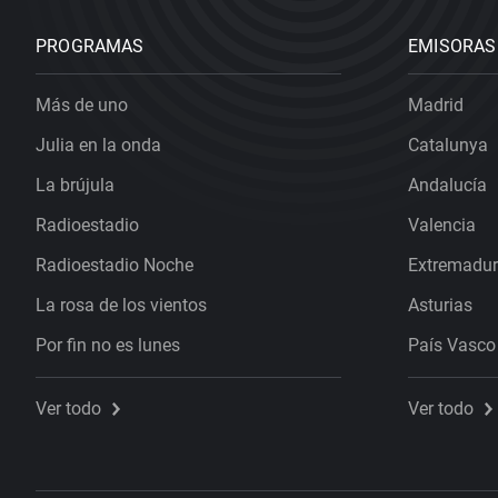
PROGRAMAS
EMISORAS
Más de uno
Madrid
Julia en la onda
Catalunya
La brújula
Andalucía
Radioestadio
Valencia
Radioestadio Noche
Extremadu
La rosa de los vientos
Asturias
Por fin no es lunes
País Vasco
Ver todo
Ver todo