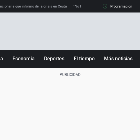
uncionaria que informó de la crisis en Ceuta
"No hay mafias, que no nos engañen": exper
Programación
ña
Economía
Deportes
El tiempo
Más noticias
Fútbol
Sociedad
Baloncesto
Mundo
Tenis
Salud
Motor
Cultura
Ciencia y Tecnología
adrid
Gastronomía
nciana
Medio ambiente