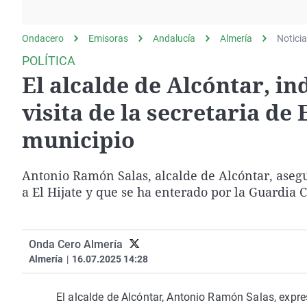
La rosa de los vientos
Caso
Extremadura
Gente viajera
Retornados
Galicia
Ondacero
Emisoras
Andalucía
Almería
Notici
Como el perro y el
Equipo de investigación
La Rioja
POLÍTICA
gato
El alcalde de Alcóntar, in
Operación Viuda
Navarra
Negra
País Vasco
visita de la secretaria de
municipio
Antonio Ramón Salas, alcalde de Alcóntar, asegu
a El Hijate y que se ha enterado por la Guardia C
Onda Cero Almería
Almería
|
16.07.2025 14:28
El alcalde de Alcóntar, Antonio Ramón Salas, expre