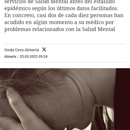
servicios de Salud Mental antes del estallido
La rosa de los vientos
Caso
Extremadura
Virales
epidémico según los últimos datos facilitados.
En concreto, casi dos de cada diez personas han
Gente viajera
Retornados
Galicia
Televisión
acudido en algún momento a su médico por
Como el perro y el gat
Equipo de investigaci
La Rioja
Elecciones
problemas relacionados con la Salud Mental
Operación Viuda Negr
Navarra
País Vasco
Onda Cero Almería
Almería
|
25.05.2022 09:24