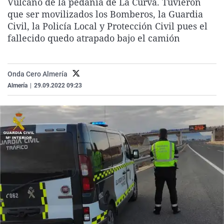
Vulcano de la pedanía de La Curva. Tuvieron
La rosa de los vientos
Caso
Extremadura
Virales
que ser movilizados los Bomberos, la Guardia
Civil, la Policía Local y Protección Civil pues el
Gente viajera
Retornados
Galicia
Televisión
fallecido quedo atrapado bajo el camión
Como el perro y el gat
Equipo de investigaci
La Rioja
Elecciones
Operación Viuda Negr
Navarra
Onda Cero Almería
País Vasco
Almería
|
29.09.2022 09:23