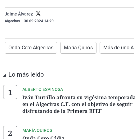
La rosa de los vientos
Caso
Extremadura
Virales
Jaime Álvarez
Gente viajera
Retornados
Galicia
Televisión
Algeciras
|
30.09.2024 14:29
Como el perro y el gat
Equipo de investigaci
La Rioja
Elecciones
Operación Viuda Negr
Navarra
Onda Cero Algeciras
María Quirós
Más de uno Alg
País Vasco
Lo más leido
ALBERTO ESPINOSA
Iván Turrillo afronta su vigésima temporada
en el Algeciras C.F. con el objetivo de seguir
disfrutando de la Primera RFEF
MARÍA QUIRÓS
Onda Cero Cádiz