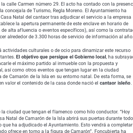
n la calle Carmen número 29. El acto ha contado con la presenc
y la concejala de Turismo, Regla Moreno. El Ayuntamiento ha
Casa Natal del cantaor tras adjudicar el servicio a la empresa
stablece la apertura permanente de este enclave en horario de
 de alta afluencia o eventos específicos), así como la contrata
cer alrededor de 3.300 horas de servicio de información al año
á actividades culturales o de ocio para dinamizar este recurso
itantes.
El objetivo que persigue el Gobierno local
, ha subraya
acarle el máximo partido al inmueble con la propuesta y
l, así como otros eventos que tengan lugar en la ciudad
 de Camarón de la Isla en su entorno natal. De esta forma, se
n valor el contenido de la casa donde nació el
cantaor isleño
.
e la ciudad que tengan el flamenco como hilo conductor. “Hoy
sa Natal de Camarón de la Isla abrirá sus puertas durante todo
to que ha adjudicado el Ayuntamiento. Esto vendrá a completar
ando ofrece en torno a la figura de Camarón”. Foncubierta ha