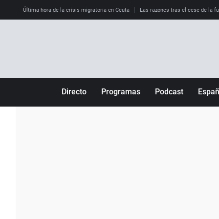
Última hora de la crisis migratoria en Ceuta
Las razones tras el cese de la f
Directo
Programas
Podcast
Espa
Más de uno
Los Perseguidos
Andalucía
Por fin
Malas decisiones
Aragón
Julia en la onda
Expedientes del más allá
Baleares
La brújula
El viaje del Guernica
Cantabria
Radioestadio
Invisibles
Cataluña
Radioestadio noche
Prohibido morirse
Comunidad de M
El colegio invisible
Esto no ha pasado
Comunitat Vale