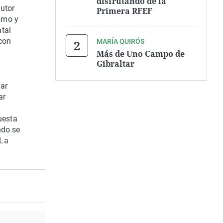
disfrutando de la
utor
Primera RFEF
smo y
tal
con
MARÍA QUIRÓS
Más de Uno Campo de
Gibraltar
gar
ar
uesta
ndo se
 La