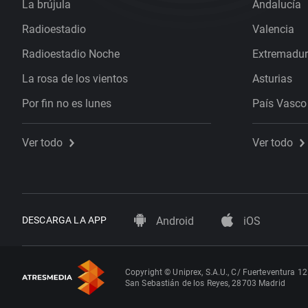
La brújula
Andalucía
Radioestadio
Valencia
Radioestadio Noche
Extremadu
La rosa de los vientos
Asturias
Por fin no es lunes
País Vasco
Ver todo
Ver todo
DESCARGA LA APP
Android
iOS
Copyright © Uniprex, S.A.U., C/ Fuerteventura 12
San Sebastián de los Reyes, 28703 Madrid