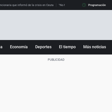
uncionaria que informó de la crisis en Ceuta
"No hay mafias, que no nos engañen": exper
Programación
ña
Economía
Deportes
El tiempo
Más noticias
Fútbol
Sociedad
Baloncesto
Mundo
Tenis
Salud
Motor
Cultura
Ciencia y Tecnología
adrid
Gastronomía
nciana
Medio ambiente