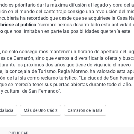
o es prioritario dar la máxima difusión al legado y obra del a
ón en el mundo del cante trajo consigo una revolución del mi
oncubierta ha recordado que desde que se adquiriese la Casa Na
briese al público
“siempre hemos desarrollado esta actividad 
mo
que nos limitaban en parte las posibilidades que tenía este
o
, no solo conseguimos mantener un horario de apertura del lu
sa de Camarón, sino que vamos a diversificar la oferta y busc
urante los próximos dos años que tiene de vigencia el nuevo
rte, la concejala de Turismo, Regla Moreno, ha valorado esta ap
rón de la Isla como reclamo turístico. “La ciudad de San Ferna
, que se merecía tener sus puertas abiertas durante todo el año.
y cultural de San Fernando”.
dalucía
Más de Uno Cádiz
Camarón de la Isla