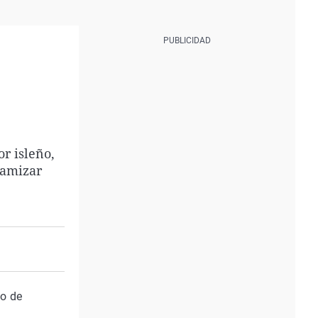
r isleño,
namizar
do de