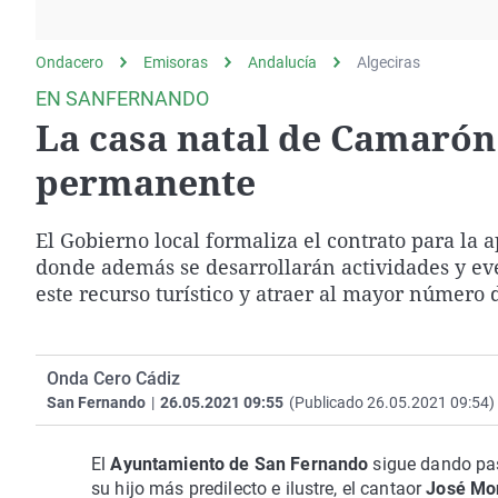
La rosa de los vientos
Caso
Extremadura
Gente viajera
Retornados
Galicia
Ondacero
Emisoras
Andalucía
Algeciras
Como el perro y el
Equipo de investigación
La Rioja
EN SANFERNANDO
gato
La casa natal de Camarón 
Operación Viuda
Navarra
Negra
País Vasco
permanente
El Gobierno local formaliza el contrato para la 
donde además se desarrollarán actividades y ev
este recurso turístico y atraer al mayor número d
Onda Cero Cádiz
San Fernando
|
26.05.2021 09:55
(Publicado 26.05.2021 09:54)
El
Ayuntamiento de San Fernando
sigue dando paso
su hijo más predilecto e ilustre, el cantaor
José Mo