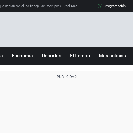
e decidieron el 'no fichaje' de Rodri por el Real Madrid y su 'sí' al Barça
Programación
La llamada de
ña
Economía
Deportes
El tiempo
Más noticias
Fútbol
Sociedad
Baloncesto
Mundo
Tenis
Salud
Motor
Cultura
Ciencia y Tecnología
adrid
Gastronomía
nciana
Medio ambiente