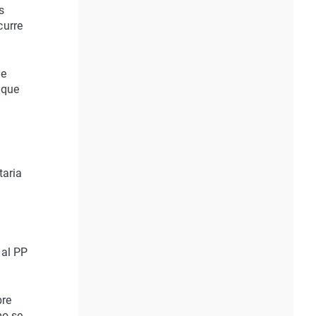
s
curre
de
 que
taria
 al PP
bre
mo se