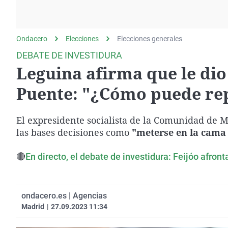
La rosa de los vientos
Caso
Extremadura
Gente viajera
Retornados
Galicia
Ondacero
Elecciones
Como el perro y el
Elecciones generales
Equipo de investigación
La Rioja
gato
DEBATE DE INVESTIDURA
Operación Viuda
Navarra
Leguina afirma que le dio
Negra
País Vasco
Puente: "¿Cómo puede rep
El expresidente socialista de la Comunidad de 
las bases decisiones como
"meterse en la cama
🔴
En directo, el debate de investidura: Feijóo afro
ondacero.es | Agencias
Madrid
|
27.09.2023 11:34