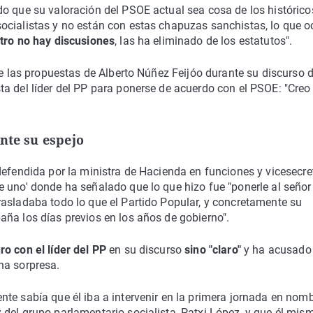
o que su valoración del PSOE actual sea cosa de los histórico
ocialistas y no están con estas chapuzas sanchistas, lo que o
ntro no hay discusiones
, las ha eliminado de los estatutos".
te las propuestas de Alberto Núñez Feijóo durante su discurso 
a del líder del PP para ponerse de acuerdo con el PSOE: "Creo
nte su espejo
defendida por la ministra de Hacienda en funciones y vicesecre
 uno' donde ha señalado que lo que hizo fue "ponerle al señor
rasladaba todo lo que el Partido Popular, y concretamente su
ña los días previos en los años de gobierno".
ro con el líder del PP
en su discurso
sino "claro"
y ha acusado
na sorpresa.
te sabía que él iba a intervenir en la primera jornada en nom
del grupo parlamentario socialista, Patxi López, y que él mis