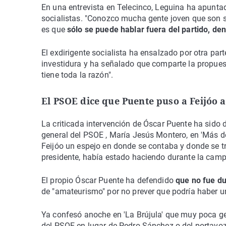
En una entrevista en Telecinco, Leguina ha apuntad
socialistas. "Conozco mucha gente joven que son s
es que
sólo se puede hablar fuera del partido, de
El exdirigente socialista ha ensalzado por otra par
investidura y ha señalado que comparte la propuest
tiene toda la razón".
El PSOE dice que Puente puso a Feijóo a
La criticada intervención de Óscar Puente ha sido 
general del PSOE , María Jesús Montero, en 'Más de
Feijóo un espejo en donde se contaba y donde se t
presidente, había estado haciendo durante la campa
El propio Óscar Puente ha defendido
que no fue du
de "amateurismo" por no prever que podría haber u
Ya confesó anoche en 'La Brújula' que muy poca gen
del PSOE en lugar de Pedro Sánchez o del portavoz 