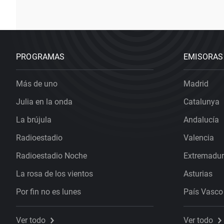
PROGRAMAS
EMISORAS
Más de uno
Madrid
Julia en la onda
Catalunya
La brújula
Andalucía
Radioestadio
Valencia
Radioestadio Noche
Extremadu
La rosa de los vientos
Asturias
Por fin no es lunes
País Vasco
Ver todo
Ver todo