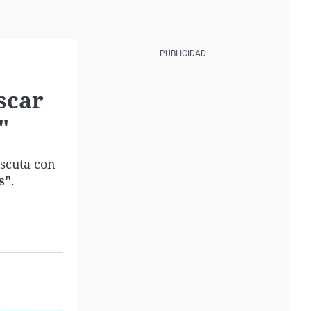
scar
"
scuta con
s"
.