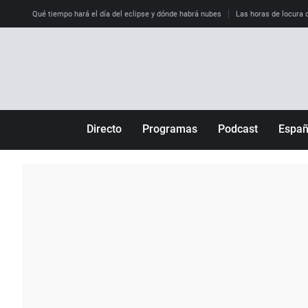
Qué tiempo hará el día del eclipse y dónde habrá nubes
Las horas de locura qu
Directo
Programas
Podcast
Espa
Más de uno
Los Perseguidos
Andalucía
Por fin
Malas decisiones
Aragón
Julia en la onda
Expedientes del más allá
Baleares
La brújula
El viaje del Guernica
Cantabria
Radioestadio
Invisibles
Cataluña
Radioestadio noche
Prohibido morirse
Comunidad de M
El colegio invisible
Esto no ha pasado
Comunitat Vale