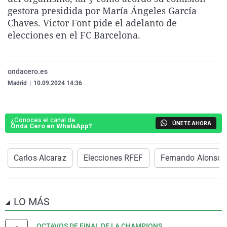
La rosa de los vientos
Caso
Extremadura
Virales
gestora presidida por María Ángeles García
Chaves. Victor Font pide el adelanto de
Gente viajera
Retornados
Galicia
Televisión
elecciones en el FC Barcelona.
Como el perro y el gat
Equipo de investigaci
La Rioja
Elecciones
Operación Viuda Negr
Navarra
ondacero.es
País Vasco
Madrid
|
10.09.2024 14:36
¿Conoces el canal de
ÚNETE AHORA
Onda Cero en WhatsApp?
Carlos Alcaraz
Elecciones RFEF
Fernando Alonso
LO MÁS
OCTAVOS DE FINAL DE LA CHAMPIONS