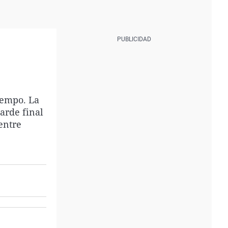
iempo. La
tarde final
entre