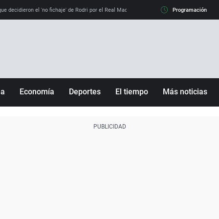
e decidieron el 'no fichaje' de Rodri por el Real Madrid y su 'sí' al Barça
Programación
La llamada de
ña
Economía
Deportes
El tiempo
Más noticias
Fútbol
Sociedad
Baloncesto
Mundo
Tenis
Salud
Motor
Cultura
Ciencia y Tecnología
adrid
Gastronomía
nciana
Medio ambiente