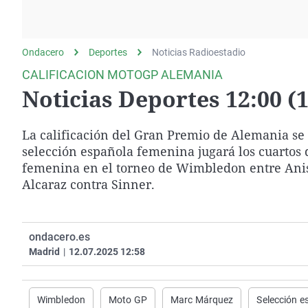
La rosa de los vientos
Caso
Extremadura
Gente viajera
Retornados
Galicia
Ondacero
Deportes
Como el perro y el
Noticias Radioestadio
Equipo de investigación
La Rioja
gato
CALIFICACION MOTOGP ALEMANIA
Operación Viuda
Navarra
Noticias Deportes 12:00 (1
Negra
País Vasco
La calificación del Gran Premio de Alemania s
selección española femenina jugará los cuartos de
femenina en el torneo de Wimbledon entre Ani
Alcaraz contra Sinner.
ondacero.es
Madrid
|
12.07.2025 12:58
Wimbledon
Moto GP
Marc Márquez
Selección e