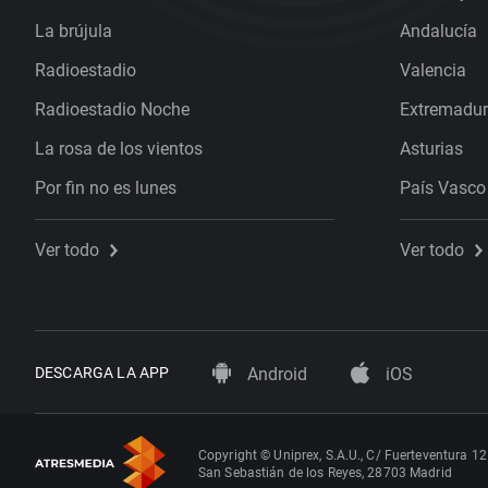
La brújula
Andalucía
Radioestadio
Valencia
Radioestadio Noche
Extremadu
La rosa de los vientos
Asturias
Por fin no es lunes
País Vasco
Ver todo
Ver todo
DESCARGA LA APP
Android
iOS
Copyright © Uniprex, S.A.U., C/ Fuerteventura 12
San Sebastián de los Reyes, 28703 Madrid