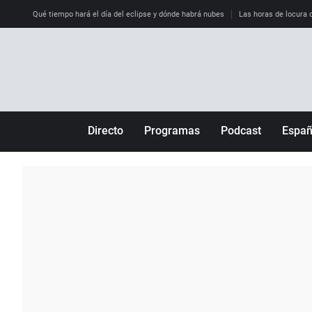
Qué tiempo hará el día del eclipse y dónde habrá nubes
Las horas de locura qu
Directo
Programas
Podcast
Espa
Más de uno
Los Perseguidos
Andalucía
Por fin
Malas decisiones
Aragón
Julia en la onda
Expedientes del más allá
Baleares
La brújula
El viaje del Guernica
Cantabria
Radioestadio
Invisibles
Cataluña
Radioestadio noche
Prohibido morirse
Comunidad de M
El colegio invisible
Esto no ha pasado
Comunitat Vale