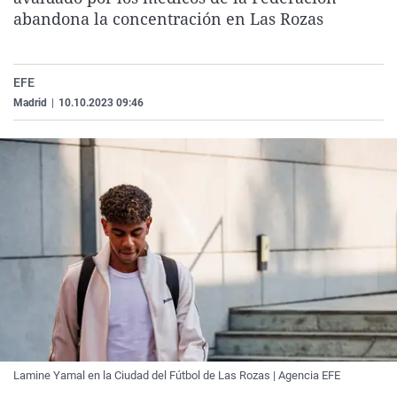
La rosa de los vientos
Caso
Extremadura
Virales
abandona la concentración en Las Rozas
Gente viajera
Retornados
Galicia
Televisión
Como el perro y el gat
Equipo de investigaci
La Rioja
Elecciones
EFE
Madrid
|
10.10.2023 09:46
Operación Viuda Negr
Navarra
País Vasco
Lamine Yamal en la Ciudad del Fútbol de Las Rozas | Agencia EFE