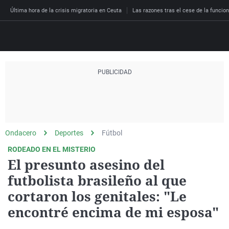
Última hora de la crisis migratoria en Ceuta
Las razones tras el cese de la funcion
Directo
Programas
Podcast
Más de uno
Los Perseguidos
Andalucía
Fútbol
Sociedad
España
Por fin
Malas decisiones
Aragón
Baloncesto
Mundo
Ondacero
Deportes
Fútbol
Economía
Julia en la onda
Expedientes del más a
Baleares
Tenis
Salud
RODEADO EN EL MISTERIO
El presunto asesino del
Deportes
La brújula
El viaje del Guernica
Cantabria
Motor
Cultura
futbolista brasileño al que
El tiempo
Radioestadio
Invisibles
Cataluña
Ciencia y Tecnología
cortaron los genitales: "Le
Más noticias
Radioestadio noche
Prohibido morirse
Comunidad de Madrid
Gastronomía
encontré encima de mi esposa"
El colegio invisible
Esto no ha pasado
Comunitat Valenciana
Medio ambiente