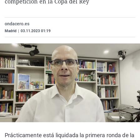
competición en la Copa del Rey
La rosa de los vientos
Caso
Extremadura
Virales
Gente viajera
Retornados
Galicia
Televisión
ondacero.es
Como el perro y el gat
Equipo de investigaci
La Rioja
Elecciones
Madrid
|
03.11.2023 01:19
Operación Viuda Negr
Navarra
País Vasco
Prácticamente está liquidada la primera ronda de la