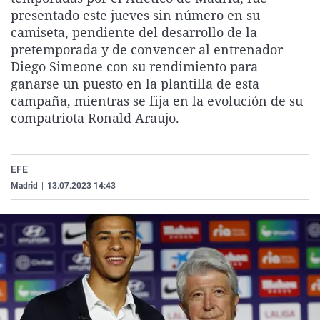
La rosa de los vientos
Caso
Extremadura
Virales
presentado este jueves sin número en su
camiseta, pendiente del desarrollo de la
Gente viajera
Retornados
Galicia
Televisión
pretemporada y de convencer al entrenador
Como el perro y el gat
Equipo de investigaci
La Rioja
Elecciones
Diego Simeone con su rendimiento para
ganarse un puesto en la plantilla de esta
Operación Viuda Negr
Navarra
campaña, mientras se fija en la evolución de su
País Vasco
compatriota Ronald Araujo.
EFE
Madrid
|
13.07.2023 14:43