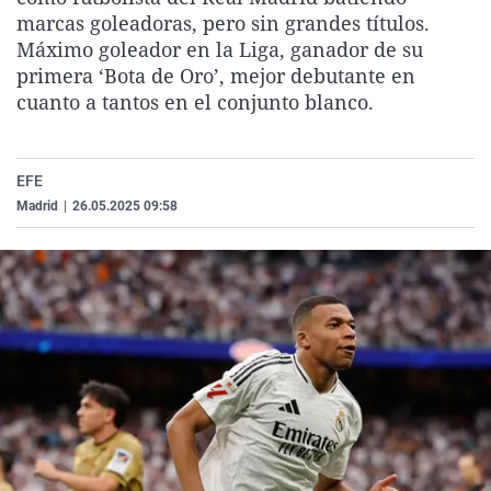
La rosa de los vientos
Caso
Extremadura
Virales
marcas goleadoras, pero sin grandes títulos.
Máximo goleador en la Liga, ganador de su
Gente viajera
Retornados
Galicia
Televisión
primera ‘Bota de Oro’, mejor debutante en
Como el perro y el gat
Equipo de investigaci
La Rioja
Elecciones
cuanto a tantos en el conjunto blanco.
Operación Viuda Negr
Navarra
País Vasco
EFE
Madrid
|
26.05.2025 09:58