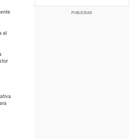
dente
 al
a
stor
ativa
ara