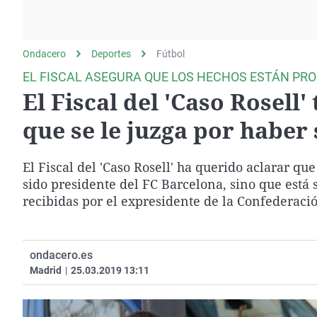
La rosa de los vientos
Caso
Extremadura
Gente viajera
Retornados
Galicia
Ondacero
Deportes
Como el perro y el
Fútbol
Equipo de investigación
La Rioja
gato
EL FISCAL ASEGURA QUE LOS HECHOS ESTÁN PR
Operación Viuda
Navarra
El Fiscal del 'Caso Rosell'
Negra
País Vasco
que se le juzga por haber
El Fiscal del 'Caso Rosell' ha querido aclarar qu
sido presidente del FC Barcelona, sino que está
recibidas por el expresidente de la Confederació
ondacero.es
Madrid
|
25.03.2019 13:11