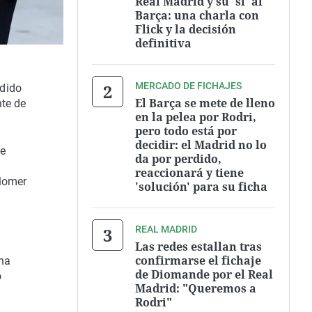
Real Madrid y su 'sí' al
Barça: una charla con
Flick y la decisión
definitiva
MERCADO DE FICHAJES
idido
El Barça se mete de lleno
nte de
en la pelea por Rodri,
pero todo está por
decidir: el Madrid no lo
de
da por perdido,
reaccionará y tiene
lomer
'solución' para su ficha
REAL MADRID
Las redes estallan tras
confirmarse el fichaje
 ha
de Diomande por el Real
o
Madrid: "Queremos a
Rodri"