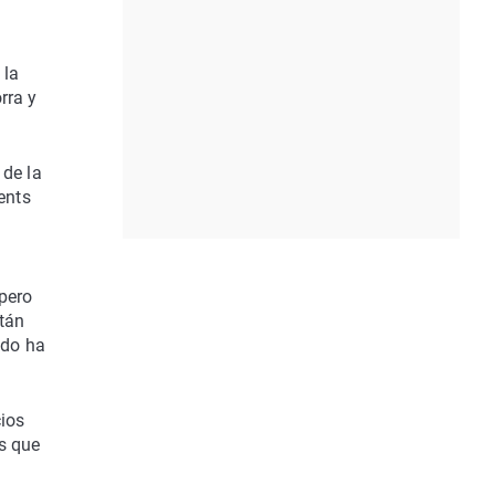
 la
rra y
de la
ents
 pero
stán
ndo ha
cios
os que