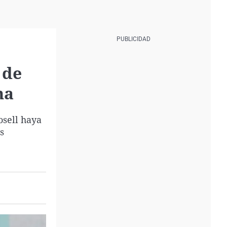
 de
na
osell haya
s