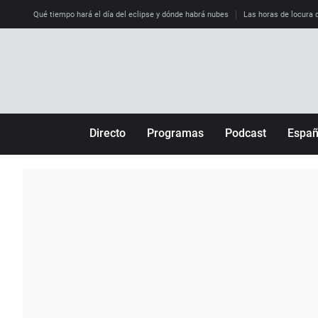
Qué tiempo hará el día del eclipse y dónde habrá nubes
Las horas de locura qu
Directo
Programas
Podcast
Espa
Más de uno
Los Perseguidos
Andalucía
Por fin
Malas decisiones
Aragón
Julia en la onda
Expedientes del más allá
Baleares
La brújula
El viaje del Guernica
Cantabria
Radioestadio
Invisibles
Cataluña
Radioestadio noche
Prohibido morirse
Comunidad de M
El colegio invisible
Esto no ha pasado
Comunitat Vale