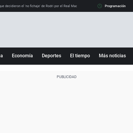
e decidieron el 'no fichaje' de Rodri por el Real Madrid y su 'sí' al Barça
Programación
La llamada de
ña
Economía
Deportes
El tiempo
Más noticias
Fútbol
Sociedad
Baloncesto
Mundo
Tenis
Salud
Motor
Cultura
Ciencia y Tecnología
adrid
Gastronomía
nciana
Medio ambiente