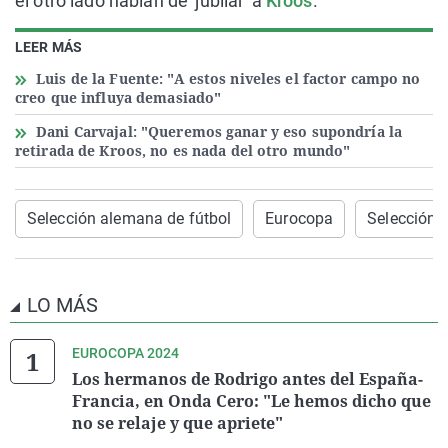
el otro lado hablan de 'jubilar' a
Kroos
.
LEER MÁS
Luis de la Fuente: "A estos niveles el factor campo no
creo que influya demasiado"
Dani Carvajal: "Queremos ganar y eso supondría la
retirada de Kroos, no es nada del otro mundo"
Selección alemana de fútbol
Eurocopa
Selección 
LO MÁS
EUROCOPA 2024
Los hermanos de Rodrigo antes del España-
Francia, en Onda Cero: "Le hemos dicho que
no se relaje y que apriete"