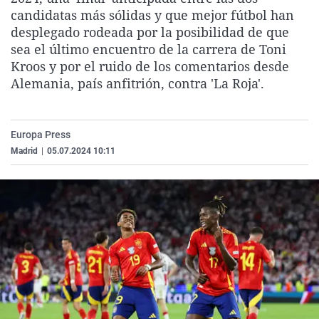
La rosa de los vientos
Caso
Extremadura
Virales
candidatas más sólidas y que mejor fútbol han
desplegado rodeada por la posibilidad de que
Gente viajera
Retornados
Galicia
Televisión
sea el último encuentro de la carrera de Toni
Como el perro y el gat
Equipo de investigaci
La Rioja
Elecciones
Kroos y por el ruido de los comentarios desde
Alemania, país anfitrión, contra 'La Roja'.
Operación Viuda Negr
Navarra
País Vasco
Europa Press
Madrid
|
05.07.2024 10:11