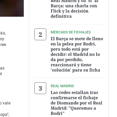
Real Madrid y su 'sí' al
Barça: una charla con
Flick y la decisión
definitiva
MERCADO DE FICHAJES
ás,
El Barça se mete de lleno
hoy
en la pelea por Rodri,
cree
pero todo está por
decidir: el Madrid no lo
da por perdido,
reaccionará y tiene
sas
'solución' para su ficha
l
REAL MADRID
Las redes estallan tras
confirmarse el fichaje
de Diomande por el Real
o vale
Madrid: "Queremos a
Rodri"
ropa”,