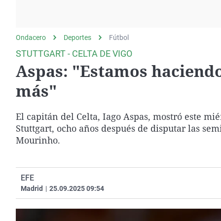
La rosa de los vientos
Caso
Extremadura
Gente viajera
Retornados
Galicia
Ondacero
Deportes
Como el perro y el
Fútbol
Equipo de investigación
La Rioja
gato
STUTTGART - CELTA DE VIGO
Operación Viuda
Navarra
Aspas: "Estamos haciend
Negra
País Vasco
más"
El capitán del Celta, Iago Aspas, mostró este mi
Stuttgart, ocho años después de disputar las sem
Mourinho.
EFE
Madrid
|
25.09.2025 09:54