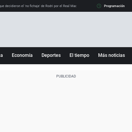
e decidieron el 'no fichaje' de Rodri por el Real Madrid y su 'sí' al Barça
Programación
La llamada de
ña
Economía
Deportes
El tiempo
Más noticias
Fútbol
Sociedad
Baloncesto
Mundo
Tenis
Salud
Motor
Cultura
Ciencia y Tecnología
adrid
Gastronomía
nciana
Medio ambiente