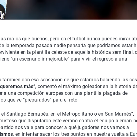
s malos que buenos, pero en el fútbol nunca puedes mirar atr
io de la temporada pasada nadie pensaría que podríamos estar 
viviente en la plantilla celeste de aquella histórica semifinal, 
 tiene “un escenario inmejorable” para vivir el regreso a una
ero también con esa sensación de que estamos haciendo las co
o queremos más
”, comentó el máximo goleador en la historia de
er a una competición europea con una plantilla plagada de
los que ve “preparados” para el reto.
n el Santiago Bernabéu, en el Metropolitano o en San Mamés”,
 amistoso que disputaron este verano contra el equipo alemán n
e partido nos vale para conocer a qué jugadores nos vamos a
mismos
, en intentar sacar los tres puntos en nuestra vuelta a Eu