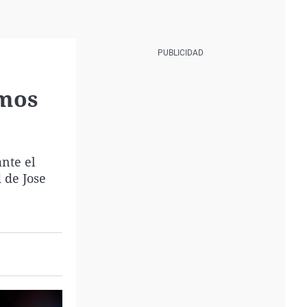
emos
ante el
 de Jose