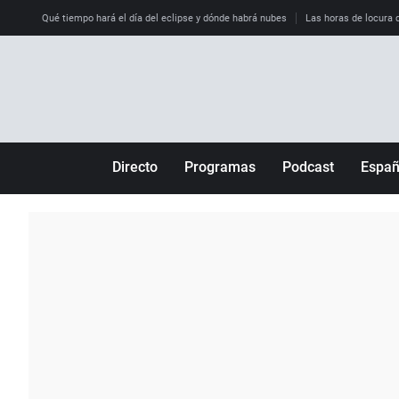
Qué tiempo hará el día del eclipse y dónde habrá nubes
Las horas de locura qu
Directo
Programas
Podcast
Espa
Más de uno
Los Perseguidos
Andalucía
Por fin
Malas decisiones
Aragón
Julia en la onda
Expedientes del más allá
Baleares
La brújula
El viaje del Guernica
Cantabria
Radioestadio
Invisibles
Cataluña
Radioestadio noche
Prohibido morirse
Comunidad de M
El colegio invisible
Esto no ha pasado
Comunitat Vale