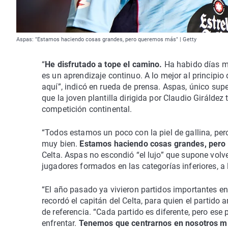
Aspas: "Estamos haciendo cosas grandes, pero queremos más" | Getty
“
He disfrutado a tope el camino.
Ha habido días má
es un aprendizaje continuo. A lo mejor al princip
aquí”, indicó en rueda de prensa. Aspas, único super
que la joven plantilla dirigida por Claudio Giráldez
competición continental.
“Todos estamos un poco con la piel de gallina, p
muy bien.
Estamos haciendo cosas grandes, per
Celta. Aspas no escondió “el lujo” que supone volv
jugadores formados en las categorías inferiores, a 
“El año pasado ya vivieron partidos importantes e
recordó el capitán del Celta, para quien el partido
de referencia. “Cada partido es diferente, pero es
enfrentar.
Tenemos que centrarnos en nosotros 