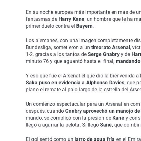
En su noche europea más importante en más de un
fantasmas de
Harry Kane
, un hombre que le ha ma
primer duelo contra el
Bayern
.
Los alemanes, con una imagen completamente dist
Bundesliga, sometieron a un
timorato Arsenal
, ví
1-2, gracias a los tantos de
Serge Gnabry
y de
Har
minuto 76 y que aguantó hasta el final,
mandando l
Y eso que fue el Arsenal el que dio la bienvenida 
Saka puso en evidencia a Alphonso Davies
, que p
plano el remate al palo largo de la estrella del Arse
Un comienzo espectacular para un Arsenal en comu
después, cuando
Gnabry aprovechó un manojo de n
mundo, se complicó con la presión de
Kane
y cons
llegó a agarrar la pelota. Sí llegó
Sané
, que combi
El gol sentó como un
jarro de agua fría
en el Emira