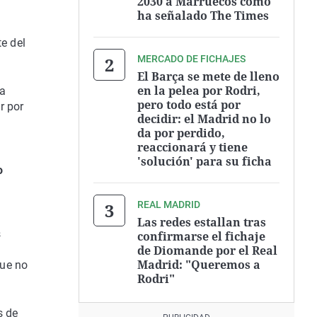
2030 a Marruecos como
ha señalado The Times
e del
MERCADO DE FICHAJES
El Barça se mete de lleno
en la pelea por Rodri,
la
pero todo está por
r por
decidir: el Madrid no lo
da por perdido,
reaccionará y tiene
'solución' para su ficha
o
REAL MADRID
Las redes estallan tras
s
confirmarse el fichaje
de Diomande por el Real
l
Madrid: "Queremos a
que no
Rodri"
s de