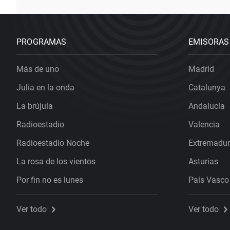
PROGRAMAS
EMISORAS
Más de uno
Madrid
Julia en la onda
Catalunya
La brújula
Andalucía
Radioestadio
Valencia
Radioestadio Noche
Extremadu
La rosa de los vientos
Asturias
Por fin no es lunes
País Vasco
Ver todo
Ver todo