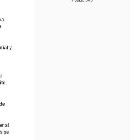
na
e
dial
y
el
ite
.
 de
enal
s se