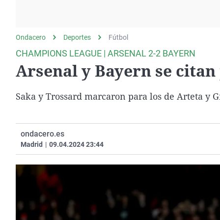
La rosa de los vientos
Caso
Extremadura
Gente viajera
Retornados
Galicia
Ondacero
Deportes
Como el perro y el
Fútbol
Equipo de investigación
La Rioja
gato
CHAMPIONS LEAGUE | ARSENAL 2-2 BAYERN
Operación Viuda
Navarra
Arsenal y Bayern se citan 
Negra
País Vasco
Saka y Trossard marcaron para los de Arteta y G
ondacero.es
Madrid
|
09.04.2024 23:44