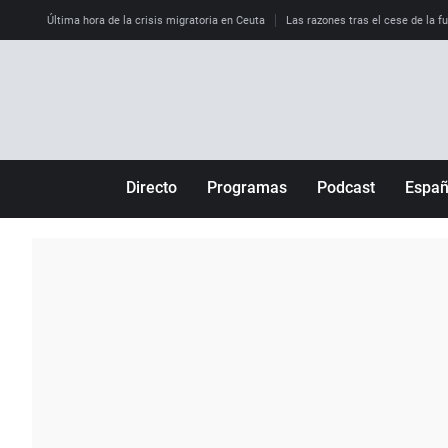
Última hora de la crisis migratoria en Ceuta
Las razones tras el cese de la f
Directo
Programas
Podcast
Espa
Más de uno
Los Perseguidos
Andalucía
Por fin
Malas decisiones
Aragón
Julia en la onda
Expedientes del más allá
Baleares
La brújula
El viaje del Guernica
Cantabria
Radioestadio
Invisibles
Cataluña
Radioestadio noche
Prohibido morirse
Comunidad de M
El colegio invisible
Esto no ha pasado
Comunitat Vale