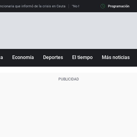
uncionaria que informó de la crisis en Ceuta
"No hay mafias, que no nos engañen": exper
Programación
ña
Economía
Deportes
El tiempo
Más noticias
Fútbol
Sociedad
Baloncesto
Mundo
Tenis
Salud
Motor
Cultura
Ciencia y Tecnología
adrid
Gastronomía
nciana
Medio ambiente