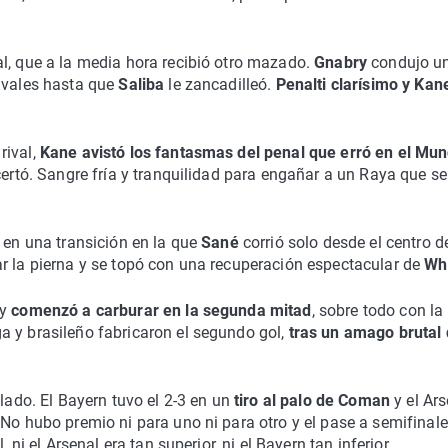
l, que a la media hora recibió otro mazado.
Gnabry
condujo u
rivales hasta que
Saliba
le zancadilleó.
Penalti clarísimo y Kan
rival,
Kane avistó los fantasmas del penal que erró en el Mun
certó. Sangre fría y tranquilidad para engañar a un Raya que se
, en una transición en la que
Sané
corrió solo desde el centro d
r la pierna y se topó con una recuperación espectacular de
Wh
 y
comenzó a carburar en la segunda mitad
, sobre todo con la
ga y brasileño fabricaron el segundo gol,
tras un amago brutal
lado. El Bayern tuvo el 2-3 en un
tiro al palo de Coman
y el Ars
 No hubo premio ni para uno ni para otro y el pase a semifinale
 ni el Arsenal era tan superior, ni el Bayern tan inferior.