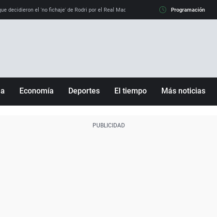
e decidieron el 'no fichaje' de Rodri por el Real Madrid y su 'sí' al Barça
Programación
La llamada de
ña
Economía
Deportes
El tiempo
Más noticias
Fútbol
Sociedad
Baloncesto
Mundo
Tenis
Salud
Motor
Cultura
Ciencia y Tecnología
adrid
Gastronomía
nciana
Medio ambiente