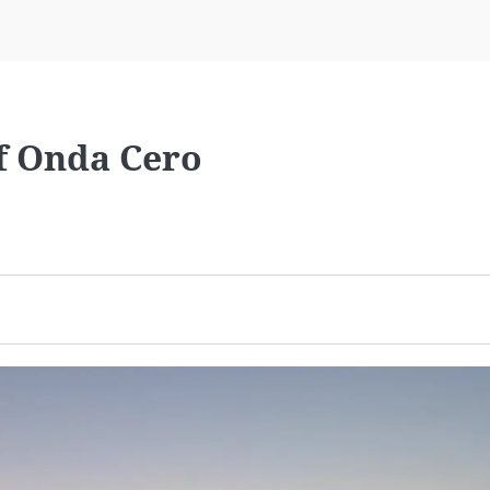
Virales
Televisión
Elecciones
lf Onda Cero