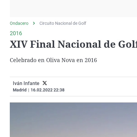
La rosa de los vientos
Caso
Extremadura
Gente viajera
Retornados
Galicia
Ondacero
Circuito Nacional de Golf
Como el perro y el
Equipo de investigación
La Rioja
gato
2016
Operación Viuda
Navarra
XIV Final Nacional de Go
Negra
País Vasco
Celebrado en Oliva Nova en 2016
Iván Infante
Madrid
|
16.02.2022 22:38