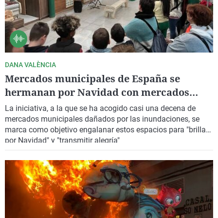
DANA VALÈNCIA
Mercados municipales de España se
hermanan por Navidad con mercados
afectados por la DANA
La iniciativa, a la que se ha acogido casi una decena de
mercados municipales dañados por las inundaciones, se
marca como objetivo engalanar estos espacios para
"brillar
por Navidad"
y
"transmitir alegría"