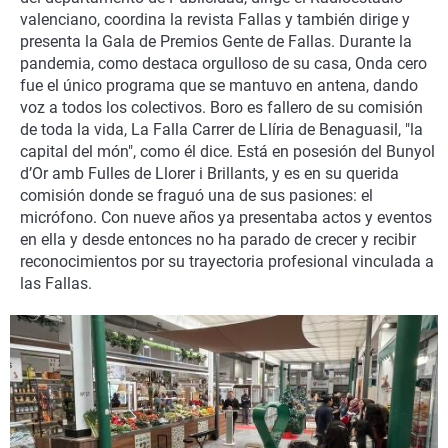
La rosa de los vientos
Caso
Extremadura
Virales
valenciano, coordina la revista Fallas y también dirige y
presenta la Gala de Premios Gente de Fallas. Durante la
Gente viajera
Retornados
Galicia
Televisión
pandemia, como destaca orgulloso de su casa, Onda cero
fue el único programa que se mantuvo en antena, dando
Como el perro y el gat
Equipo de investigaci
La Rioja
Elecciones
voz a todos los colectivos. Boro es fallero de su comisión
Operación Viuda Negr
Navarra
de toda la vida, La Falla Carrer de Llíria de Benaguasil, "la
capital del món", como él dice. Está en posesión del Bunyol
País Vasco
d’Or amb Fulles de Llorer i Brillants, y es en su querida
comisión donde se fraguó una de sus pasiones: el
micrófono. Con nueve años ya presentaba actos y eventos
en ella y desde entonces no ha parado de crecer y recibir
reconocimientos por su trayectoria profesional vinculada a
las Fallas.