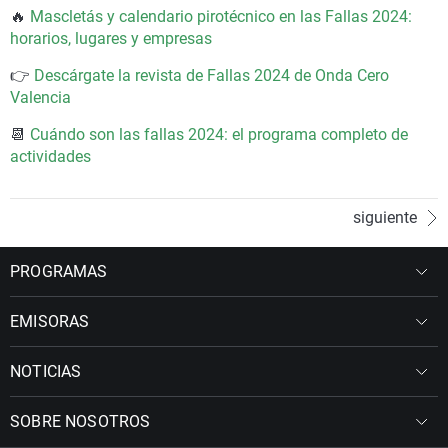
🔥
Mascletás y calendario pirotécnico en las Fallas 2024:
horarios, lugares y empresas
👉
Descárgate la revista de Fallas 2024 de Onda Cero
Valencia
📆
Cuándo son las fallas 2024: el programa completo de
actividades
siguiente
PROGRAMAS
EMISORAS
NOTICIAS
SOBRE NOSOTROS