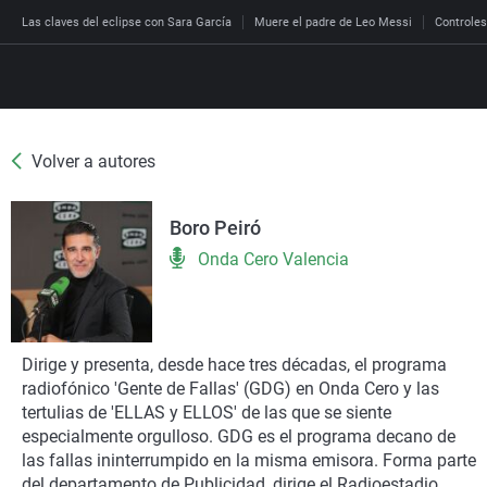
Las claves del eclipse con Sara García
Muere el padre de Leo Messi
Controles
Volver a autores
Directo
Programas
Boro Peiró
Podcast
Más de uno
Los Perseguidos
Andalucía
Fútbol
Sociedad
Onda Cero Valencia
España
Por fin
Malas decisiones
Aragón
Baloncesto
Mundo
Economía
Julia en la onda
Expedientes del más a
Baleares
Tenis
Salud
Deportes
La brújula
El viaje del Guernica
Cantabria
Motor
Cultura
Dirige y presenta, desde hace tres décadas, el programa
El tiempo
radiofónico 'Gente de Fallas' (GDG) en Onda Cero y las
Radioestadio
Invisibles
Cataluña
Ciencia y Tecnología
Más noticias
tertulias de 'ELLAS y ELLOS' de las que se siente
Radioestadio noche
Prohibido morirse
Comunidad de Madrid
Gastronomía
especialmente orgulloso. GDG es el programa decano de
las fallas ininterrumpido en la misma emisora. Forma parte
El colegio invisible
Esto no ha pasado
Comunitat Valenciana
Medio ambiente
del departamento de Publicidad, dirige el Radioestadio