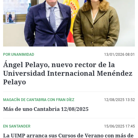
La rosa de los vientos
Caso
Extremadura
Virales
Gente viajera
Retornados
Galicia
Televisión
Como el perro y el gat
Equipo de investigaci
La Rioja
Elecciones
Operación Viuda Negr
Navarra
País Vasco
POR UNANIMIDAD
13/01/2026 08:01
Ángel Pelayo, nuevo rector de la
Universidad Internacional Menéndez
Pelayo
MAGACÍN DE CANTABRIA CON FRAN DÍEZ
12/08/2025 13:52
Más de uno Cantabria 12/08/2025
EN SANTANDER
15/06/2025 17:45
La UIMP arranca sus Cursos de Verano con más de