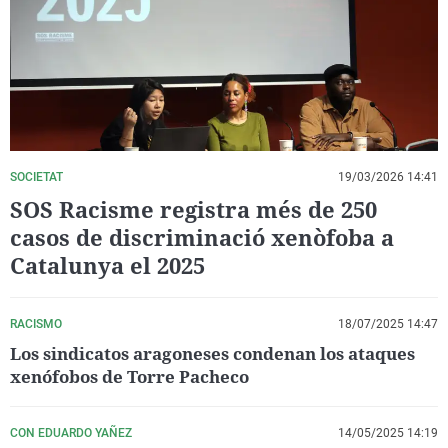
La rosa de los vientos
Caso
Extremadura
Virales
Gente viajera
Retornados
Galicia
Televisión
Como el perro y el gat
Equipo de investigaci
La Rioja
Elecciones
Operación Viuda Negr
Navarra
País Vasco
SOCIETAT
19/03/2026 14:41
SOS Racisme registra més de 250
casos de discriminació xenòfoba a
Catalunya el 2025
RACISMO
18/07/2025 14:47
Los sindicatos aragoneses condenan los ataques
xenófobos de Torre Pacheco
CON EDUARDO YAÑEZ
14/05/2025 14:19