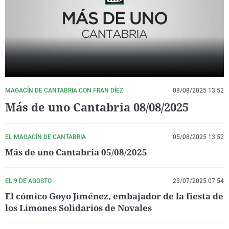
La rosa de los vientos
Caso
Extremadura
Virales
Gente viajera
Retornados
Galicia
Televisión
Como el perro y el gat
Equipo de investigaci
La Rioja
Elecciones
Operación Viuda Negr
Navarra
País Vasco
MAGACÍN DE CANTABRIA CON FRAN DÍEZ
08/08/2025 13:52
Más de uno Cantabria 08/08/2025
EL MAGACÍN DE CANTABRIA
05/08/2025 13:52
Más de uno Cantabria 05/08/2025
EL 9 DE AGOSTO
23/07/2025 07:54
El cómico Goyo Jiménez, embajador de la fiesta de
los Limones Solidarios de Novales