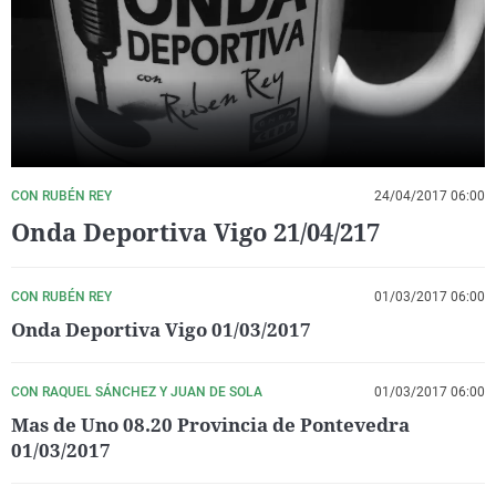
La rosa de los vientos
Caso
Extremadura
Virales
Gente viajera
Retornados
Galicia
Televisión
Como el perro y el gat
Equipo de investigaci
La Rioja
Elecciones
Operación Viuda Negr
Navarra
País Vasco
CON RUBÉN REY
24/04/2017 06:00
Onda Deportiva Vigo 21/04/217
CON RUBÉN REY
01/03/2017 06:00
Onda Deportiva Vigo 01/03/2017
CON RAQUEL SÁNCHEZ Y JUAN DE SOLA
01/03/2017 06:00
Mas de Uno 08.20 Provincia de Pontevedra
01/03/2017