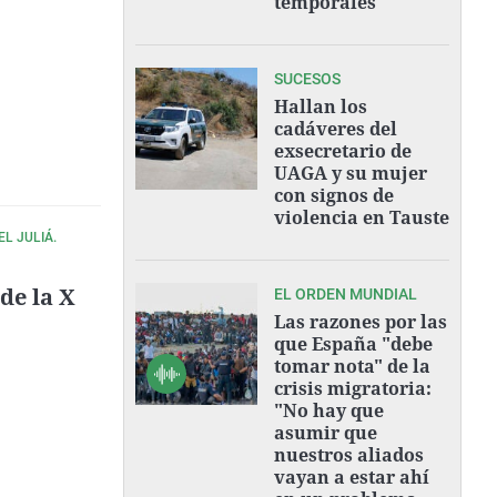
temporales"
SUCESOS
Hallan los
cadáveres del
exsecretario de
UAGA y su mujer
con signos de
violencia en Tauste
L JULIÁ.
de la X
EL ORDEN MUNDIAL
Las razones por las
que España "debe
tomar nota" de la
crisis migratoria:
"No hay que
asumir que
nuestros aliados
vayan a estar ahí