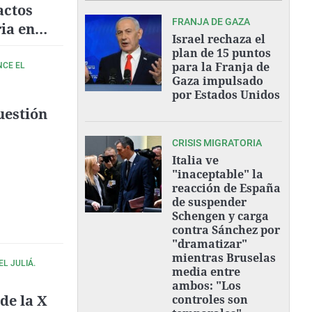
actos
FRANJA DE GAZA
ia en
Israel rechaza el
plan de 15 puntos
para la Franja de
NCE EL
Gaza impulsado
por Estados Unidos
uestión
CRISIS MIGRATORIA
Italia ve
"inaceptable" la
reacción de España
de suspender
Schengen y carga
contra Sánchez por
"dramatizar"
mientras Bruselas
L JULIÁ.
media entre
ambos: "Los
de la X
controles son