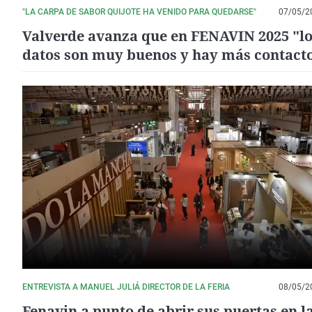
"LA CARPA DE SABOR QUIJOTE HA VENIDO PARA QUEDARSE"
07/05/2
Valverde avanza que en FENAVIN 2025 "l
datos son muy buenos y hay más contact
comerciales"
ENTREVISTA A MANUEL JULIÁ DIRECTOR DE LA FERIA
08/05/2
Fenavin a punto de abrir sus puertas en la