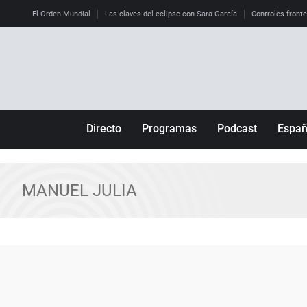
El Orden Mundial
Las claves del eclipse con Sara García
Controles front
Directo
Programas
Podcast
Espa
Más de uno
Los Perseguidos
Andalucía
Por fin
Malas decisiones
Aragón
MANUEL JULIA
Julia en la onda
Expedientes del más allá
Baleares
La brújula
El viaje del Guernica
Cantabria
Radioestadio
Invisibles
Cataluña
Radioestadio noche
Prohibido morirse
Comunidad de M
El colegio invisible
Esto no ha pasado
Comunitat Vale