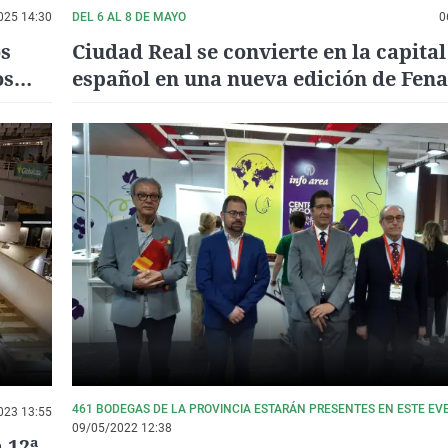
025 14:30
DEL 6 AL 8 DE MAYO
0
os
Ciudad Real se convierte en la capital
os
español en una nueva edición de Fen
reúne a casi 2.000 bodegas
461 BODEGAS DE LA PROVINCIA ESTARÁN PRESENTES EN ESTE EV
023 13:55
09/05/2022 12:38
 12ª