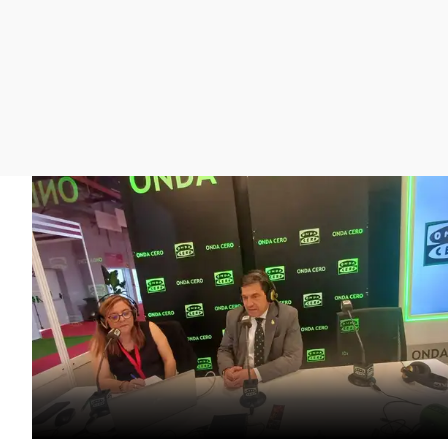
La rosa de los vientos
Caso
Extremadura
Gente viajera
Retornados
Galicia
Como el perro y el
Equipo de investigación
La Rioja
gato
Operación Viuda
Navarra
Negra
País Vasco