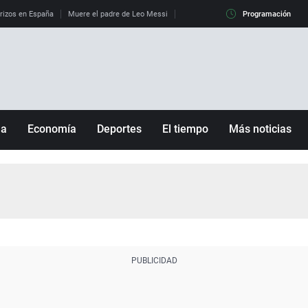
erizos en España
Muere el padre de Leo Messi
La diferencia entre observar el eclip
Programación
ña
Economía
Deportes
El tiempo
Más noticias
Fútbol
Sociedad
Baloncesto
Mundo
Tenis
Salud
Motor
Cultura
Ciencia y Tecnología
adrid
Gastronomía
nciana
Medio ambiente