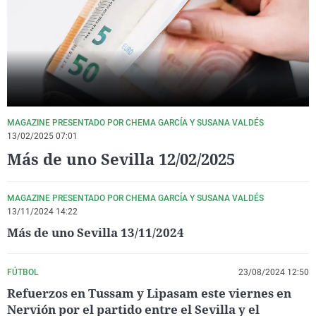
La rosa de los vientos
Caso
Extremadura
Virales
Gente viajera
Retornados
Galicia
Televisión
Como el perro y el gat
Equipo de investigaci
La Rioja
Elecciones
Operación Viuda Negr
Navarra
País Vasco
MAGAZINE PRESENTADO POR CHEMA GARCÍA Y SUSANA VALDÉS
13/02/2025 07:01
Más de uno Sevilla 12/02/2025
MAGAZINE PRESENTADO POR CHEMA GARCÍA Y SUSANA VALDÉS
13/11/2024 14:22
Más de uno Sevilla 13/11/2024
FÚTBOL
23/08/2024 12:50
Refuerzos en Tussam y Lipasam este viernes en
Nervión por el partido entre el Sevilla y el