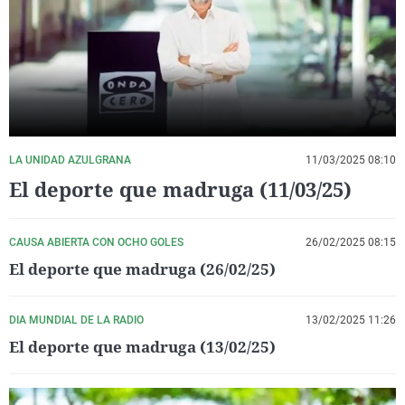
La rosa de los vientos
Caso
Extremadura
Virales
Gente viajera
Retornados
Galicia
Televisión
Como el perro y el gat
Equipo de investigaci
La Rioja
Elecciones
Operación Viuda Negr
Navarra
País Vasco
LA UNIDAD AZULGRANA
11/03/2025 08:10
El deporte que madruga (11/03/25)
CAUSA ABIERTA CON OCHO GOLES
26/02/2025 08:15
El deporte que madruga (26/02/25)
DIA MUNDIAL DE LA RADIO
13/02/2025 11:26
El deporte que madruga (13/02/25)