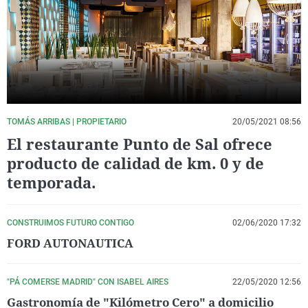
La rosa de los vientos
Caso
Extremadura
Virales
Gente viajera
Retornados
Galicia
Televisión
Como el perro y el gat
Equipo de investigaci
La Rioja
Elecciones
Operación Viuda Negr
Navarra
País Vasco
TOMÁS ARRIBAS | PROPIETARIO
20/05/2021 08:56
El restaurante Punto de Sal ofrece
producto de calidad de km. 0 y de
temporada.
CONSTRUIMOS FUTURO CONTIGO
02/06/2020 17:32
FORD AUTONAUTICA
"PÁ COMERSE MADRID" CON ISABEL AIRES
22/05/2020 12:56
Gastronomía de "Kilómetro Cero" a domicilio