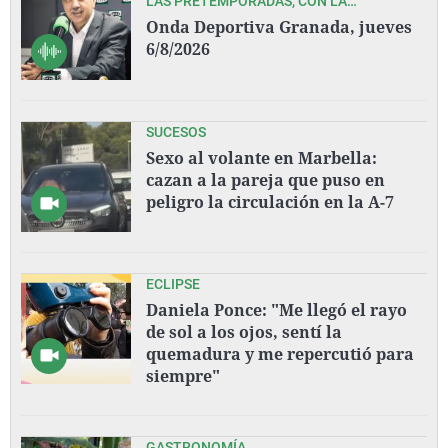
LAS PRETEMPORADAS, CON LA
ELABORACIÓN DE LA PLANTILLA, DEL
Onda Deportiva Granada, jueves
GRANADA CF Y COVIRÁN GRANADA, CON
6/8/2026
PEDRO LARA Y TODO SU EQUIPO
SUCESOS
Sexo al volante en Marbella:
cazan a la pareja que puso en
peligro la circulación en la A-7
ECLIPSE
Daniela Ponce: "Me llegó el rayo
de sol a los ojos, sentí la
quemadura y me repercutió para
siempre"
GASTRONOMÍA