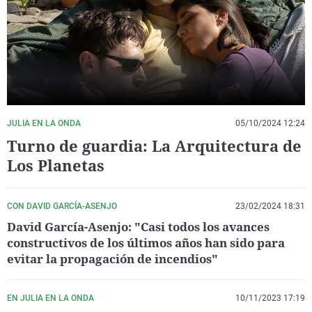
La rosa de los vientos
Caso
Extremadura
Virales
Gente viajera
Retornados
Galicia
Televisión
Como el perro y el gat
Equipo de investigaci
La Rioja
Elecciones
Operación Viuda Negr
Navarra
País Vasco
JULIA EN LA ONDA
05/10/2024 12:24
Turno de guardia: La Arquitectura de
Los Planetas
CON DAVID GARCÍA-ASENJO
23/02/2024 18:31
David García-Asenjo: "Casi todos los avances
constructivos de los últimos años han sido para
evitar la propagación de incendios"
EN JULIA EN LA ONDA
10/11/2023 17:19