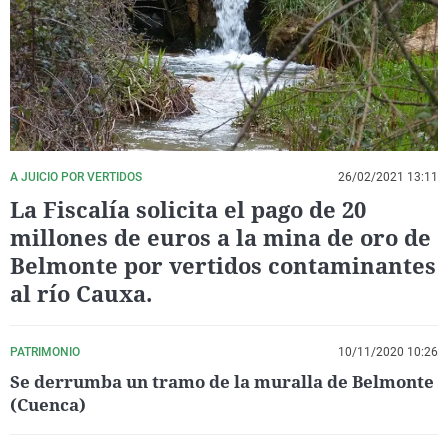
La rosa de los vientos
Caso
Extremadura
Virales
Gente viajera
Retornados
Galicia
Televisión
Como el perro y el gat
Equipo de investigaci
La Rioja
Elecciones
Operación Viuda Negr
Navarra
País Vasco
A JUICIO POR VERTIDOS
26/02/2021 13:11
La Fiscalía solicita el pago de 20
millones de euros a la mina de oro de
Belmonte por vertidos contaminantes
al río Cauxa.
PATRIMONIO
10/11/2020 10:26
Se derrumba un tramo de la muralla de Belmonte
(Cuenca)