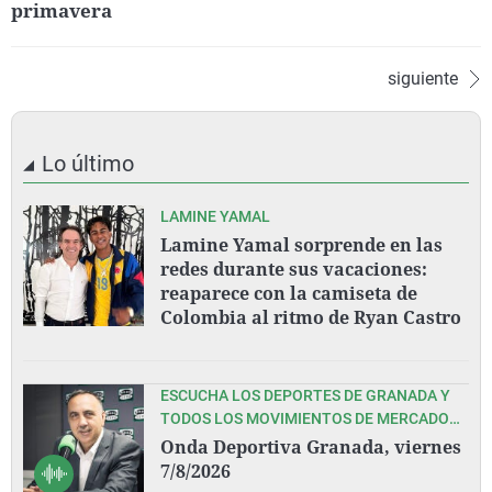
primavera
siguiente
Lo último
LAMINE YAMAL
Lamine Yamal sorprende en las
redes durante sus vacaciones:
reaparece con la camiseta de
Colombia al ritmo de Ryan Castro
ESCUCHA LOS DEPORTES DE GRANADA Y
TODOS LOS MOVIMIENTOS DE MERCADO
EN ESTA PRETEMPORADA DEL GRANADA
Onda Deportiva Granada, viernes
CF, CON PEDRO LARA Y TODO SU EQUIPO
7/8/2026