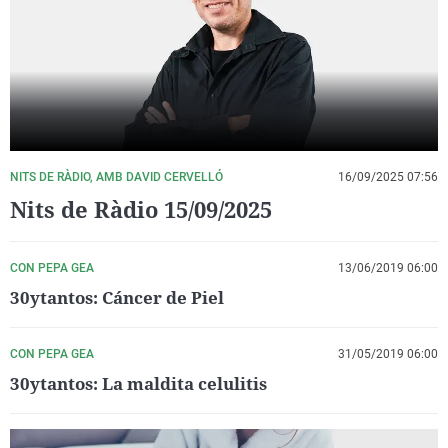
La rosa de los vientos
Caso
Extremadura
Virales
Gente viajera
Retornados
Galicia
Televisión
Como el perro y el gat
Equipo de investigaci
La Rioja
Elecciones
Operación Viuda Negr
Navarra
País Vasco
NITS DE RÀDIO, AMB DAVID CERVELLÓ
16/09/2025 07:56
Nits de Ràdio 15/09/2025
CON PEPA GEA
13/06/2019 06:00
30ytantos: Cáncer de Piel
CON PEPA GEA
31/05/2019 06:00
30ytantos: La maldita celulitis